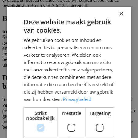
beveiliging in Breda van A tot Z is geregeld.
×
Beveiliging Breda: wat doet Scorpions?
Deze website maakt gebruik
van cookies.
Iedere veiligheidskwestie is anders. Daarom gelooft Scorpions
Security in een specifieke aanpak bij iedere opdracht. Ook als het
We gebruiken cookies om inhoud en
gaat om de verschillende veiligheidsdomeinen. Zo heeft Scorpions
advertenties te personaliseren en om ons
ervaring in tal van branches: van retail tot horeca en van
evenementen tot overheid. Op alle gebieden kan Scorpions uw
verkeer te analyseren. We delen ook
bedrijf, organisatie of evenement helpen om de veiligheidskwestie
informatie over uw gebruik van onze site
uit handen te nemen of te ondersteunen.
met onze advertentie- en analysepartners,
die deze kunnen combineren met andere
De diensten van Scorpions voor
informatie die u aan hen heeft verstrekt of
beveiliging in Breda
die zij hebben verzameld door uw gebruik
van hun diensten.
Privacybeleid
Scorpions heeft zoals gezegd al ruim 25 jaar ervaring op het gebied
van beveiliging in Breda en omstreken. Door deze jarenlange
ervaring hebben wij al veel meegemaakt en voorbereid op alles. Van
Strikt
Prestatie
Targeting
groot tot klein, voor ieder evenement of object heeft Scorpions de
noodzakelijk
juiste oplossing. Welke diensten wij allemaal leveren? We zetten de
belangrijkste diensten op een rij:
Objectbeveiliging