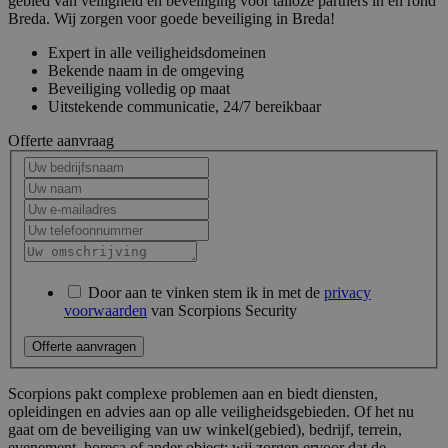
gebied van veiligheid en beveiliging voor talloze partners in en rond
Breda. Wij zorgen voor goede beveiliging in Breda!
Expert in alle veiligheidsdomeinen
Bekende naam in de omgeving
Beveiliging volledig op maat
Uitstekende communicatie, 24/7 bereikbaar
Offerte aanvraag
Door aan te vinken stem ik in met de
privacy
voorwaarden
van Scorpions Security
Offerte aanvragen
Scorpions pakt complexe problemen aan en biedt diensten,
opleidingen en advies aan op alle veiligheidsgebieden. Of het nu
gaat om de beveiliging van uw winkel(gebied), bedrijf, terrein,
evenement, horeca of ander object: wij zorgen ervoor dat de