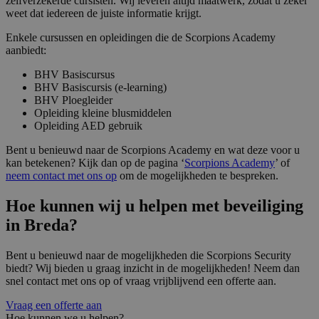
zelfverzekerde cursisten. Wij leveren altijd maatwerk, zodat u zeker
Domein
weet dat iedereen de juiste informatie krijgt.
CookieScriptConsent
4 weken 2
Deze 
CookieScript
dagen
wordt 
www.scorpions.nl
Enkele cursussen en opleidingen die de Scorpions Academy
door 
aanbiedt:
Script
om de
cooki
BHV Basiscursus
van be
BHV Basiscursis (e-learning)
ontho
BHV Ploegleider
cooki
van C
Opleiding kleine blusmiddelen
Script
Opleiding AED gebruik
noodz
correc
Bent u benieuwd naar de Scorpions Academy en wat deze voor u
kan betekenen? Kijk dan op de pagina ‘
Scorpions Academy
’ of
PHPSESSID
Sessie
Cooki
PHP.net
gegen
www.scorpions.nl
neem contact
met ons op
om de mogelijkheden te bespreken.
applic
basis 
Hoe kunnen wij u helpen met beveiliging
taal. D
identi
Google Privacy Policy
in Breda?
algem
doelei
wordt 
om va
Bent u benieuwd naar de mogelijkheden die Scorpions Security
van
biedt? Wij bieden u graag inzicht in de mogelijkheden! Neem dan
gebrui
snel contact met ons op of vraag vrijblijvend een offerte aan.
te on
Het is
gespr
Vraag een offerte aan
willek
Hoe kunnen we u helpen?