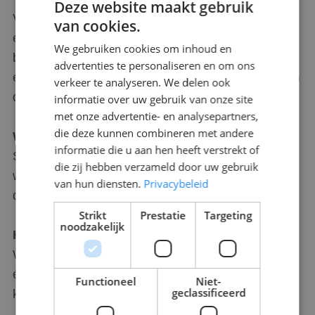
Deze website maakt gebruik
Van een winkel(gebied) tot een bouwlocatie en van
van cookies.
een grootschalig evenement tot een zakelijke
We gebruiken cookies om inhoud en
bijeenkomst. Scorpions Security heeft ruime
advertenties te personaliseren en om ons
ervaring in de beveiligingsbranche. We zijn actief in
verkeer te analyseren. We delen ook
diverse sectoren, waarvan we er enkele toelichten:
informatie over uw gebruik van onze site
met onze advertentie- en analysepartners,
die deze kunnen combineren met andere
Winkel(gebied)
informatie die u aan hen heeft verstrekt of
Scorpions creëert een veilige en gastvrije
die zij hebben verzameld door uw gebruik
winkelomgeving, gaat actief diefstal tegen en zorgt
van hun diensten.
Privacybeleid
dat winkelpersoneel zich veiliger voelt.
Strikt
Prestatie
Targeting
noodzakelijk
Kantoorgebouw en distributielocatie
Wij helpen u alert te zijn op gevaren van buitenaf
én van binnenuit, op een gepaste en
Functioneel
Niet-
geclassificeerd
kosteneffectieve manier.