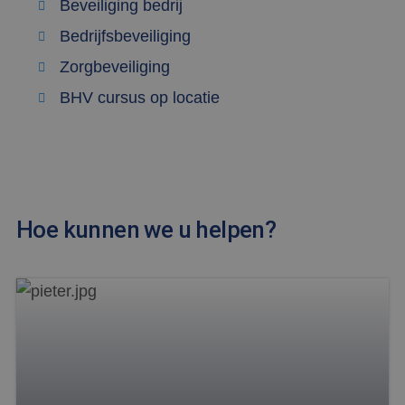
Beveiliging bedrij
mijn Microsoft
als een unieke
gebruikers-ID.
Bedrijfsbeveiliging
Het kan worden
ingesteld door
Zorgbeveiliging
ingesloten
microsoft-
BHV cursus op locatie
scripts.
Algemeen wordt
aangenomen
dat het
synchroniseert
tussen veel
verschillende
Microsoft-
domeinen,
waardoor
gebruikers
Hoe kunnen we u helpen?
kunnen worden
gevolgd.
test_cookie
15 minuten
Deze cookie
Google LLC
wordt geplaatst
.doubleclick.net
door
DoubleClick
(eigendom van
Google) om te
bepalen of de
browser van de
websitebezoeker
cookies
ondersteunt.