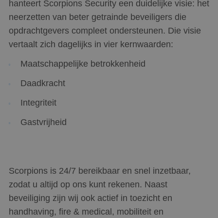
hanteert Scorpions Security een duidelijke visie: het
een g
voorbe
neerzetten van beter getrainde beveiligers die
behou
een i
opdrachtgevers compleet ondersteunen. Die visie
status
gebrui
vertaalt zich dagelijks in vier kernwaarden:
pagina
Maatschappelijke betrokkenheid
Daadkracht
Aanbieder
/
Naam
Vervaldatum
Omschrijving
Domein
Aanbieder
/
Integriteit
Naam
Vervaldatum
Omschrijving
Domein
fp_user_id
.scorpions.nl
1 jaar 1
maand
Gastvrijheid
_clsk
1 dag
Deze cookie wo
Microsoft
Aanbieder
/
Naam
Vervaldatum
Omschrijving
geassocieerd m
.scorpions.nl
Domein
Microsoft Clarit
analytics softw
ANONCHK
10 minuten
Deze cookie
Microsoft
Het wordt gebr
verzamelt
Corporation
om informatie 
informatie over
.c.clarity.ms
de sessie van d
hoe de
gebruiker op te
Scorpions is 24/7 bereikbaar en snel inzetbaar,
eindgebruiker
en om meerder
de website
paginaweergav
zodat u altijd op ons kunt rekenen. Naast
gebruikt en over
combineren tot
eventuele
gebruikerssessi
beveiliging zijn wij ook actief in toezicht en
advertenties die
analytische
de
doeleinden.
handhaving, fire & medical, mobiliteit en
eindgebruiker