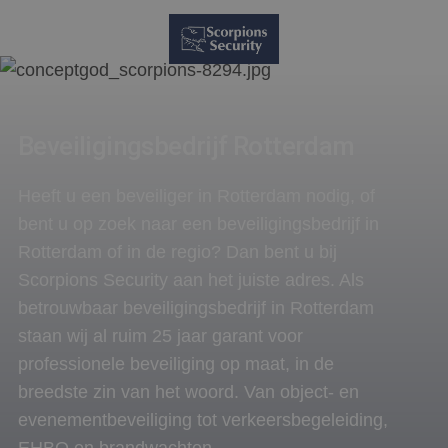
Beveiligingsbedrijf Rotterdam
Heeft u een beveiliger in Rotterdam nodig, of
bent u op zoek naar een beveiligingsbedrijf in
Rotterdam of in de regio? Dan bent u bij
Scorpions Security aan het juiste adres. Als
betrouwbaar beveiligingsbedrijf in Rotterdam
staan wij al ruim 25 jaar garant voor
professionele beveiliging op maat, in de
breedste zin van het woord. Van object- en
evenementbeveiliging tot verkeersbegeleiding,