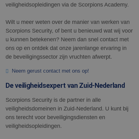
mogelijk heeft
_ga_ZZ23BKEGHB
.scorpions.nl
1 jaar 1
Deze cookie wo
veiligheidsopleidingen via de Scorpions Academy.
gezien voordat
maand
gebruikt door 
hij de genoemde
Analytics om d
website bezocht.
sessiestatus te
behouden.
Wilt u meer weten over de manier van werken van
_gcl_au
2 maanden 4
Deze cookie
Google LLC
weken
wordt ingesteld
.scorpions.nl
Scorpions Security, of bent u benieuwd wat wij voor
_ga
1 jaar 1
Deze cookienaa
Google LLC
door
maand
gekoppeld aan
.scorpions.nl
Doubleclick en
u kunnen betekenen? Neem dan snel contact met
Google Univers
voert informatie
Analytics - wat
uit over hoe de
ons op en ontdek dat onze jarenlange ervaring in
belangrijke upd
eindgebruiker
van de meer
de website
de beveiligingssector zijn vruchten afwerpt.
algemeen gebru
gebruikt en over
analyseservice 
eventuele
Google. Deze c
advertenties die
wordt gebruikt
Neem gerust contact met ons op!
de
unieke gebruike
eindgebruiker
onderscheiden
heeft gezien
een willekeurig
voordat hij de
De veiligheidsexpert van Zuid-Nederland
gegenereerd n
genoemde
toe te wijzen al
website bezocht.
klant-ID. Het is
Scorpions Security is de partner in alle
opgenomen in 
IDE
1 jaar 3
Deze cookie
Google LLC
paginaverzoek 
weken
wordt ingesteld
.doubleclick.net
veiligheidsdomeinen in Zuid-Nederland. U kunt bij
een site en wor
door
gebruikt om
Doubleclick en
ons terecht voor beveiligingsdiensten en
bezoekers-, ses
voert informatie
campagnegege
uit over hoe de
veiligheidsopleidingen.
te berekenen v
eindgebruiker
analyserapport
de website
de site.
gebruikt en over