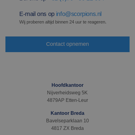
dat het
synchroniseert
tussen veel
E-mail ons op
info@scorpions.nl
verschillende
Microsoft-
Wij proberen altijd binnen 24 uur te reageren.
domeinen,
waardoor
gebruikers
kunnen worden
gevolgd.
Contact opnemen
Hoofdkantoor
Nijverheidsweg 5K
4879AP Etten-Leur
Kantoor Breda
Bavelseparklaan 10
4817 ZX Breda