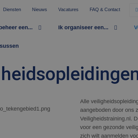
Diensten
Nieuws
Vacatures
FAQ & Contact
 beheer een...
Ik organiseer een...
V
sussen
gheidsopleidinge
Alle veiligheidsopleid
aangeboden door ons zu
Veiligheidstraining.nl. 
voor een gezonde veili
zich wilt aanmelden voo