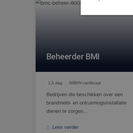
S
Strikt noodzakelijke
accountbeheer. De we
Naam
Beheerder BMI
CookieScriptConse
1,5 dag
NIBHV-certificaat
PHPSESSID
Bedrijven die beschikken over een
brandmeld- en ontruimingsinstallatie
dienen te zorgen...
Lees verder
Naam