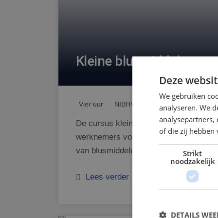
Kleine blusmiddelen
Deze websit
We gebruiken coo
Vier uur
NIBHV-certificaat
analyseren. We de
analysepartners,
De cursus kleine blusmiddelen bereid
of die zij hebbe
werknemers voor op het bedienen
van blusmiddelen. ...
Strikt
noodzakelijk
Lees verder
DETAILS WE