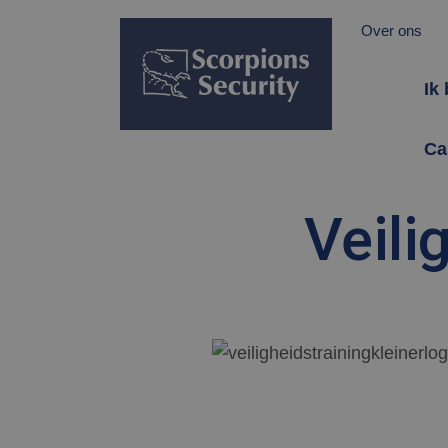
Over ons
Ik
Ca
Veili