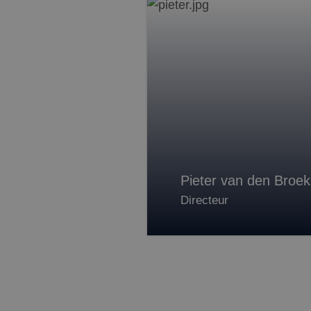
test_cookie
Goog
.doub
MR
Micr
Corp
.c.bi
SRM_B
Micr
Corp
.c.bi
MUID
Micr
Corp
.clar
Pieter van den Broek
Directeur