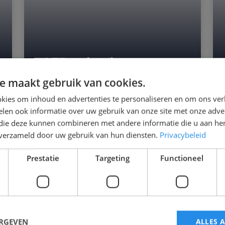
AED gebruik
e maakt gebruik van cookies.
kies om inhoud en advertenties te personaliseren en om ons ver
1 uur
NIBHV-certificaat
len ook informatie over uw gebruik van onze site met onze adver
 die deze kunnen combineren met andere informatie die u aan hen
In deze verkorte cursus leert u om
n verzameld door uw gebruik van hun diensten.
Privacybeleid
een AED te gebruiken en te
ondersteunen bij een rean...
Prestatie
Targeting
Functioneel
Lees verder
ERGEVEN
ALLES 