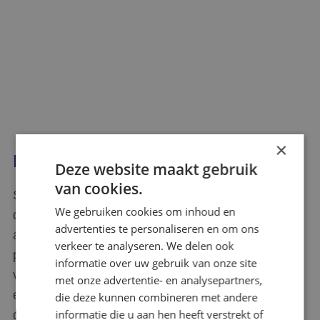
×
Medical & fire
Deze website maakt gebruik
van cookies.
Steeds meer gemeenten en opdrachtgevers eisen
We gebruiken cookies om inhoud en
dat gediplomeerde brandwachten en EHBO’ers
advertenties te personaliseren en om ons
aanwezig zijn bij evenementen en onveilige
verkeer te analyseren. We delen ook
panden. Ook bijvoorbeeld
informatie over uw gebruik van onze site
verzekeringsmaatschappijen stellen de inzet van
met onze advertentie- en analysepartners,
een brandwacht steeds vaker verplicht. Voor dit
die deze kunnen combineren met andere
informatie die u aan hen heeft verstrekt of
doel heeft Scorpions eigen gecertificeerde en