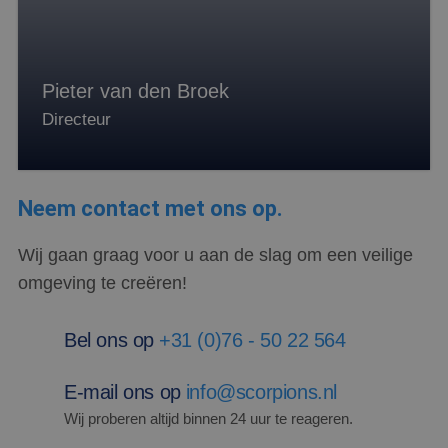
Microsoft MSN
Corporation
1st party cookie
.c.clarity.ms
die we
gebruiken om
het gebruik van
de website voor
Pieter van den Broek
interne analyses
te meten.
Directeur
MUID
1 jaar 3
Deze cookie
Microsoft
weken
wordt veel
Corporation
gebruikt door
.bing.com
mijn Microsoft
als een unieke
Neem contact met ons op.
gebruikers-ID.
Het kan worden
ingesteld door
ingesloten
Wij gaan graag voor u aan de slag om een veilige
microsoft-
scripts.
omgeving te creëren!
Algemeen wordt
aangenomen
dat het
synchroniseert
Bel ons op
+31 (0)76 - 50 22 564
tussen veel
verschillende
Microsoft-
E-mail ons op
info@scorpions.nl
domeinen,
waardoor
Wij proberen altijd binnen 24 uur te reageren.
gebruikers
kunnen worden
gevolgd.