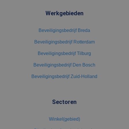
MUID
1 jaar 3
Deze cookie
Microsoft
weken
wordt veel
Corporation
gebruikt door
.clarity.ms
Werkgebieden
mijn Microsoft
als een unieke
gebruikers-ID.
Het kan worden
ingesteld door
Beveiligingsbedrijf Breda
ingesloten
microsoft-
scripts.
Beveiligingsbedrijf Rotterdam
Algemeen wordt
aangenomen
Beveiligingsbedrijf Tilburg
dat het
synchroniseert
tussen veel
Beveiligingsbedrijf Den Bosch
verschillende
Microsoft-
domeinen,
Beveiligingsbedrijf Zuid-Holland
waardoor
gebruikers
kunnen worden
gevolgd.
Sectoren
Winkel(gebied)