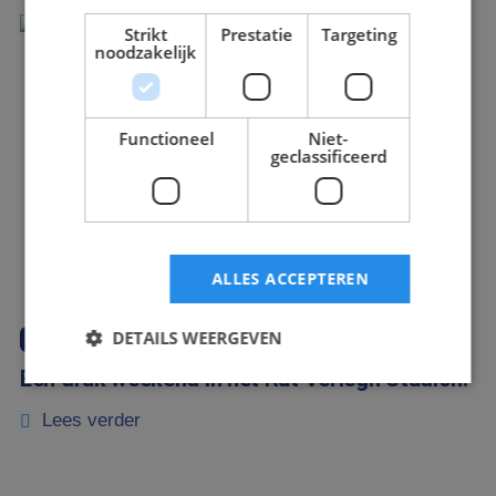
Strikt
Prestatie
Targeting
noodzakelijk
Functioneel
Niet-
geclassificeerd
ALLES ACCEPTEREN
DETAILS WEERGEVEN
nieuws
Een druk weekend in het Rat Verlegh Stadion!
Lees verder
Strikt noodzakelijk
Prestatie
Targeting
Functioneel
Niet-geclassificeerd