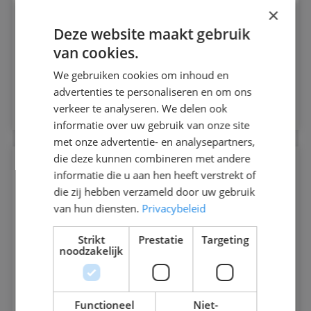
×
Bent u op zoek naar een betrouwbare partner
Deze website maakt gebruik
op het gebied van objectbeveiliging voor uw
van cookies.
(kantoor)...
We gebruiken cookies om inhoud en
Lees verder
advertenties te personaliseren en om ons
verkeer te analyseren. We delen ook
informatie over uw gebruik van onze site
met onze advertentie- en analysepartners,
die deze kunnen combineren met andere
informatie die u aan hen heeft verstrekt of
Mobiele surveillance
die zij hebben verzameld door uw gebruik
van hun diensten.
Privacybeleid
Onze afdeling mobiele surveillance zorgt
voor rust en veiligheid buiten de
Strikt
Prestatie
Targeting
noodzakelijk
openingstijden die u h...
Lees verder
Functioneel
Niet-