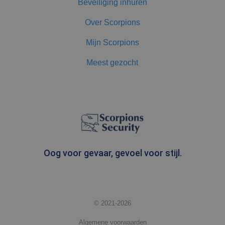
Beveiliging inhuren
scripts.
Algemeen wordt
aangenomen
Over Scorpions
dat het
synchroniseert
tussen veel
Mijn Scorpions
verschillende
Microsoft-
domeinen,
Meest gezocht
waardoor
gebruikers
kunnen worden
gevolgd.
Oog voor gevaar, gevoel voor stijl.
© 2021-2026
Algemene voorwaarden