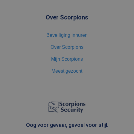
aangenomen
dat het
synchroniseert
tussen veel
Over Scorpions
verschillende
Microsoft-
domeinen,
waardoor
Beveiliging inhuren
gebruikers
kunnen worden
gevolgd.
Over Scorpions
test_cookie
15 minuten
Deze cookie
Google LLC
wordt geplaatst
.doubleclick.net
Mijn Scorpions
door
DoubleClick
(eigendom van
Meest gezocht
Google) om te
bepalen of de
browser van de
websitebezoeker
cookies
ondersteunt.
MR
1 week
Dit is een
Microsoft
Microsoft MSN
Corporation
1st party cookie
.c.bing.com
die we
gebruiken om
het gebruik van
Oog voor gevaar, gevoel voor stijl.
de website voor
interne analyses