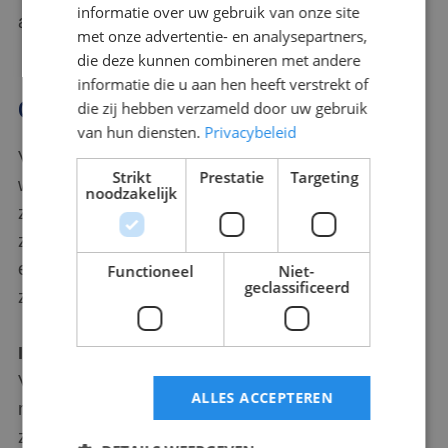
informatie over uw gebruik van onze site
aantonen dat er geen storingen actief zijn.
met onze advertentie- en analysepartners,
die deze kunnen combineren met andere
informatie die u aan hen heeft verstrekt of
Opleidingsportaal
die zij hebben verzameld door uw gebruik
van hun diensten.
Privacybeleid
Via het NIBHV Portaal en Mijn Scorpions zorgen
Strikt
Prestatie
Targeting
we ervoor dat alle opleidingen van uw werknemers
noodzakelijk
zichtbaar zijn. We zorgen voor tijdige herhalingen,
zodat de kennis en ervaring geborgd blijft. Door
een combinatie van klassikale lessen en e-learning
Functioneel
Niet-
geclassificeerd
zorgen we voor afwisseling.
Inplannen opleidingen
Via het opleidingsportaal heeft u overzicht in al uw
ALLES ACCEPTEREN
medewerkers en de gevolgde cursussen. U kunt
zelf nieuwe medewerkers inschrijven voor