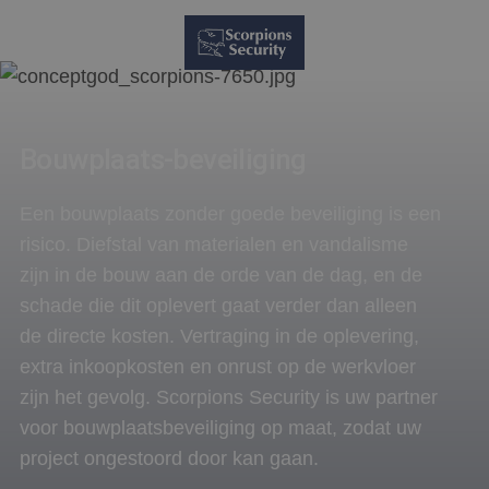
Bouwplaats-beveiliging
Een bouwplaats zonder goede beveiliging is een
risico. Diefstal van materialen en vandalisme
zijn in de bouw aan de orde van de dag, en de
schade die dit oplevert gaat verder dan alleen
de directe kosten. Vertraging in de oplevering,
extra inkoopkosten en onrust op de werkvloer
zijn het gevolg. Scorpions Security is uw partner
voor bouwplaatsbeveiliging op maat, zodat uw
project ongestoord door kan gaan.