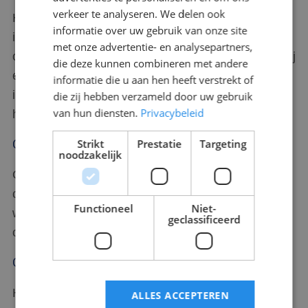
verkeer te analyseren. We delen ook
Het plaatsen van tijdelijke camera's en een
informatie over uw gebruik van onze site
inbraaksysteem zorgt voor vroegtijdig ingrijpen bij
met onze advertentie- en analysepartners,
ongewenste bezoekers. Via de meldkamer wordt bij
die deze kunnen combineren met andere
een melding direct mobiele surveillance
informatie die u aan hen heeft verstrekt of
ingeschakeld voor een fysieke controle. U ontvangt
die zij hebben verzameld door uw gebruik
van hun diensten.
Privacybeleid
hiervan een digitaal rapport.
Controlerondes
Strikt
Prestatie
Targeting
noodzakelijk
Onze mobiele surveillance rijdt regelmatig
controlerondes over uw terrein, ook buiten
Functioneel
Niet-
werktijden. Dit voorkomt schade door vernielingen
geclassificeerd
of krakers en zorgt voor rust op de locatie.
Objectbeveiliging
Huisvest uw bouwplaats veel waardevol materiaal
ALLES ACCEPTEREN