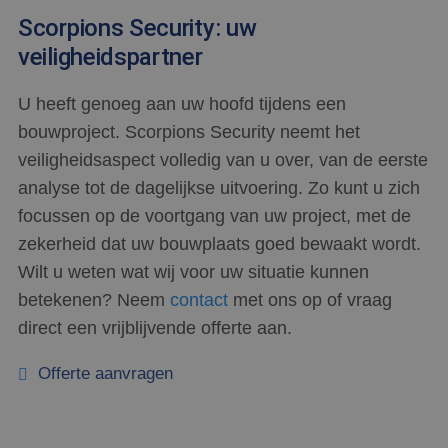
Scorpions Security: uw
veiligheidspartner
Aanbieder
/
Naam
Vervaldatum
Omschrijving
U heeft genoeg aan uw hoofd tijdens een
Domein
Aanbieder
/
Naam
Vervaldatum
Omschrijving
Domein
bouwproject. Scorpions Security neemt het
fp_user_id
.scorpions.nl
1 jaar 1
maand
_clsk
1 dag
Deze cookie wo
Microsoft
Aanbieder
/
veiligheidsaspect volledig van u over, van de eerste
Naam
Vervaldatum
Omschrijving
geassocieerd m
.scorpions.nl
Domein
Microsoft Clarit
analyse tot de dagelijkse uitvoering. Zo kunt u zich
analytics softw
ANONCHK
10 minuten
Deze cookie
Microsoft
Het wordt gebr
focussen op de voortgang van uw project, met de
verzamelt
Corporation
om informatie 
informatie over
.c.clarity.ms
de sessie van d
zekerheid dat uw bouwplaats goed bewaakt wordt.
hoe de
gebruiker op te
eindgebruiker
en om meerder
Wilt u weten wat wij voor uw situatie kunnen
de website
paginaweergav
gebruikt en over
combineren tot
betekenen? Neem
contact
met ons op of vraag
eventuele
gebruikerssessi
advertenties die
analytische
direct een vrijblijvende offerte aan.
de
doeleinden.
eindgebruiker
mogelijk heeft
_ga_ZZ23BKEGHB
.scorpions.nl
1 jaar 1
Deze cookie wo
gezien voordat
Offerte aanvragen
maand
gebruikt door 
hij de genoemde
Analytics om d
website bezocht.
sessiestatus te
behouden.
_gcl_au
2 maanden 4
Deze cookie
Google LLC
weken
wordt ingesteld
.scorpions.nl