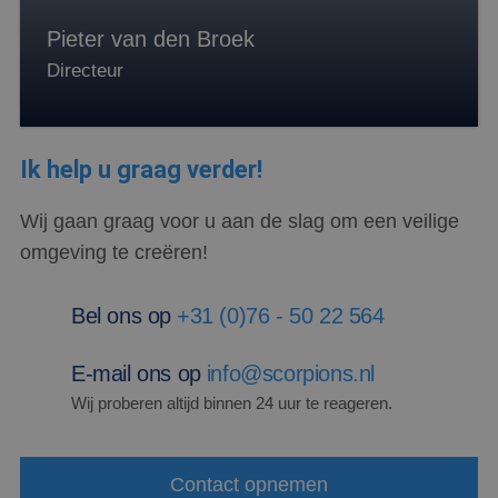
cooki
van C
Script
Pieter van den Broek
noodz
correc
Directeur
PHPSESSID
Sessie
Cooki
PHP.net
gegen
www.scorpions.nl
applic
basis 
taal. D
Ik help u graag verder!
identi
Google Privacy Policy
algem
doelei
Wij gaan graag voor u aan de slag om een veilige
wordt 
om va
omgeving te creëren!
van
gebrui
te on
Het is
Bel ons op
+31 (0)76 - 50 22 564
gespr
willek
gegen
numme
E-mail ons op
info@scorpions.nl
wordt 
kan sp
Wij proberen altijd binnen 24 uur te reageren.
voor d
een g
voorbe
behou
een i
Contact opnemen
status