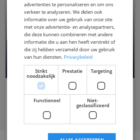
advertenties te personaliseren en om ons
verkeer te analyseren. We delen ook
informatie over uw gebruik van onze site
met onze advertentie- en analysepartners,
die deze kunnen combineren met andere
informatie die u aan hen heeft verstrekt of
die zij hebben verzameld door uw gebruik
BHV Brand & Ontruiming met e-
van hun diensten.
Privacybeleid
learning
Strikt
Prestatie
Targeting
noodzakelijk
3,5 uur
NIBHV Certificaat
Functioneel
Niet-
In Nederland is het door de Arbo-wet verplicht
geclassificeerd
gesteld om als werkgever te zorgen voor ...
Lees verder
ALLES ACCEPTEREN