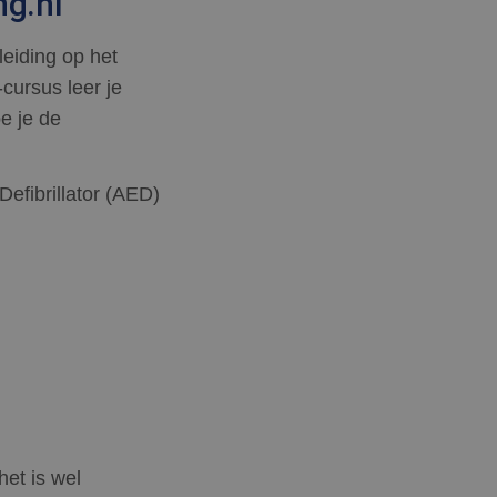
ng.nl
leiding op het
cursus leer je
oe je de
efibrillator (AED)
et is wel