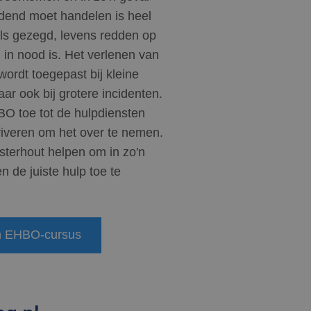
dend moet handelen is heel
als gezegd, levens redden op
in nood is. Het verlenen van
ordt toegepast bij kleine
ar ook bij grotere incidenten.
BO toe tot de hulpdiensten
riveren om het over te nemen.
terhout helpen om in zo'n
en de juiste hulp toe te
en EHBO-cursus