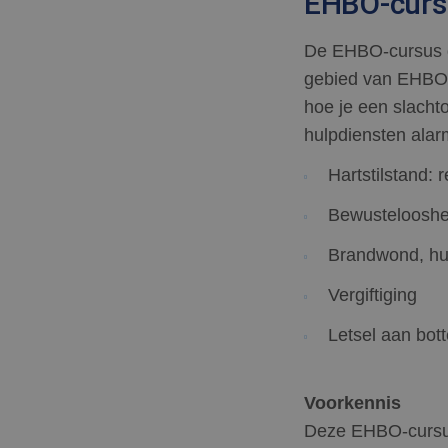
EHBO-cursu
De EHBO-cursus die
gebied van EHBO, 
hoe je een slachto
hulpdiensten alar
Hartstilstand: 
Bewustelooshei
Brandwond, hu
Vergiftiging
Letsel aan bot
Voorkennis
Deze EHBO-cursus