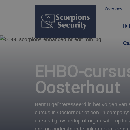
Over ons
Ik
Ca
EHBO-cursu
Oosterhout
Bent u geïnteresseerd in het volgen va
cursus in Oosterhout of een 'in company
cursus bij uw bedrijf of organisatie op loc
dan op onderstaande link om naar de cu