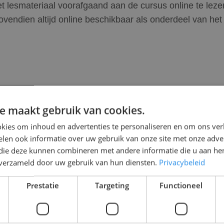
 lesmateriaal voorafgaand aan de cursus online te lezen
vendien altijd online beschikbaar als onderdeel van het 
 in totaal drie dagen in beslag, van acht uur per dag. 
r en eindigt tussen 16:00 en 17:00 uur.
e maakt gebruik van cookies.
kies om inhoud en advertenties te personaliseren en om ons ver
len ook informatie over uw gebruik van onze site met onze adver
loma
 die deze kunnen combineren met andere informatie die u aan hen
a het voltooien van deze cursus ontvangt u het Oranje Kr
n verzameld door uw gebruik van hun diensten.
Privacybeleid
is ook beschikbaar als herhaalcursus, in het geval dat
Prestatie
Targeting
Functioneel
igd is.