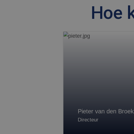
.bin
Hoe 
test_cookie
Goog
.doub
MR
Micr
Corp
.c.bi
SRM_B
Micr
Corp
.c.bi
MUID
Micr
Corp
.clar
Pieter van den Broek
Directeur