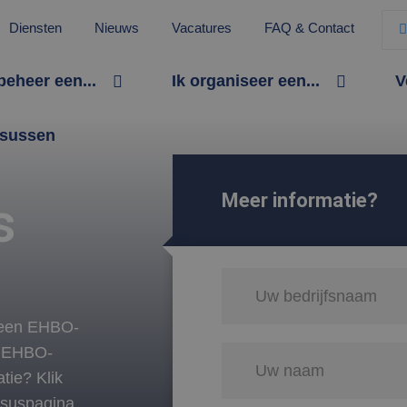
Diensten
Nieuws
Vacatures
FAQ & Contact
 beheer een...
Ik organiseer een...
V
sussen
Meer informatie?
s
n een EHBO-
' EHBO-
atie? Klik
rsuspagina