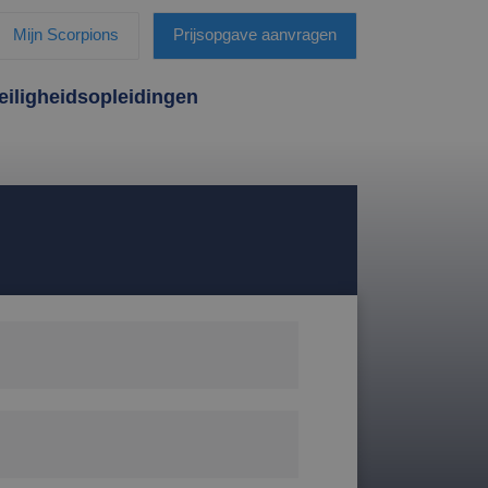
Mijn Scorpions
Prijsopgave aanvragen
eiligheidsopleidingen