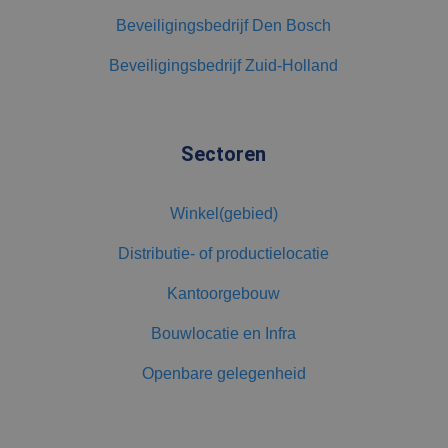
interne analyses
te meten.
Beveiligingsbedrijf Den Bosch
MUID
1 jaar 3
Deze cookie
Microsoft
Beveiligingsbedrijf Zuid-Holland
weken
wordt veel
Corporation
gebruikt door
.bing.com
mijn Microsoft
als een unieke
gebruikers-ID.
Het kan worden
Sectoren
ingesteld door
ingesloten
microsoft-
scripts.
Algemeen wordt
Winkel(gebied)
aangenomen
dat het
synchroniseert
Distributie- of productielocatie
tussen veel
verschillende
Microsoft-
Kantoorgebouw
domeinen,
waardoor
gebruikers
Bouwlocatie en Infra
kunnen worden
gevolgd.
Openbare gelegenheid
test_cookie
15 minuten
Deze cookie
Google LLC
wordt geplaatst
.doubleclick.net
door
DoubleClick
(eigendom van