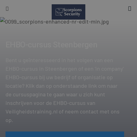
EHBO-cursus Steenbergen
Bent u geïnteresseerd in het volgen van een
EHBO-cursus in Steenbergen of een 'in company'
EHBO-cursus bij uw bedrijf of organisatie op
locatie? Klik dan op onderstaande link om naar
de cursuspagina te gaan waar u zich kunt
inschrijven voor de EHBO-cursus van
Veiligheidstraining.nl of neem contact met ons
op.