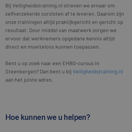
Aanbieder
/
Bij Veiligheidstraining.nl streven we ernaar om
Naam
Vervaldatum
Omsch
Domein
zelfverzekerde cursisten af te leveren. Daarom zijn
CookieScriptConsent
4 weken 2
Deze 
CookieScript
dagen
wordt 
www.scorpions.nl
onze trainingen altijd praktijkgericht en gericht op
door 
Script
resultaat. Door middel van maatwerk zorgen we
om de
cooki
ervoor dat werknemers opgedane kennis altijd
van be
ontho
direct en moeiteloos kunnen toepassen.
cooki
van C
Script
noodz
Bent u op zoek naar een EHBO-cursus in
correc
Steenbergen? Dan bent u bij
Veiligheidstraining.nl
PHPSESSID
Sessie
Cooki
PHP.net
gegen
aan het juiste adres.
www.scorpions.nl
applic
basis 
taal. D
identi
Google Privacy Policy
algem
doelei
wordt 
om va
Hoe kunnen we u helpen?
van
gebrui
te on
Het is
gespr