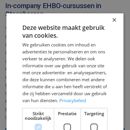
In-company EHBO-cursussen in
Steenbergen
×
Deze website maakt gebruik
Veiligheidstraining.nl geeft EHBO-cursussen op de
van cookies.
eigen locatie in Etten-Leur, maar het is ook
mogelijk om een EHBO-cursus in Steenbergen te
We gebruiken cookies om inhoud en
advertenties te personaliseren en om ons
organiseren. U kunt namelijk bij ons ook
verkeer te analyseren. We delen ook
zogenaamde 'in company' cursussen boeken. Als u
informatie over uw gebruik van onze site
minimaal zes deelnemers hebt aan de cursus, kunt
met onze advertentie- en analysepartners,
u een in-company cursus aanvragen bij u op locatie.
die deze kunnen combineren met andere
Deze cursus is financieel voordeliger en kan op
informatie die u aan hen heeft verstrekt of
maat worden gemaakt door de instructeur. Zo
die zij hebben verzameld door uw gebruik
van hun diensten.
Privacybeleid
kunnen er specifieke handelingen en situaties
besproken worden op het gebied van
Strikt
Prestatie
Targeting
levensreddend handelen.
noodzakelijk