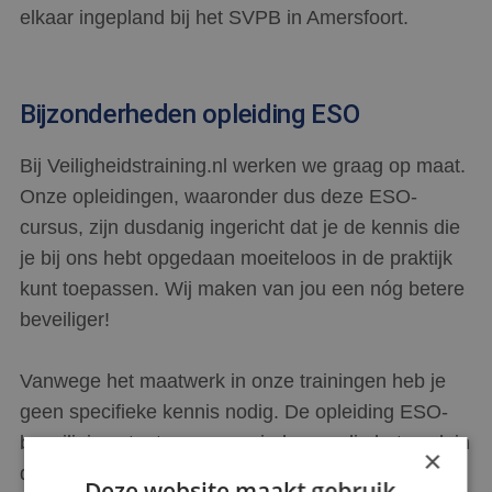
elkaar ingepland bij het SVPB in Amersfoort.
Bijzonderheden opleiding ESO
Bij Veiligheidstraining.nl werken we graag op maat.
Onze opleidingen, waaronder dus deze ESO-
cursus, zijn dusdanig ingericht dat je de kennis die
je bij ons hebt opgedaan moeiteloos in de praktijk
kunt toepassen. Wij maken van jou een nóg betere
beveiliger!
Vanwege het maatwerk in onze trainingen heb je
geen specifieke kennis nodig. De opleiding ESO-
beveiliging staat open voor iedereen die het werk in
×
de evenementenbeveiliging wel ziet zitten, toe is
Deze website maakt gebruik