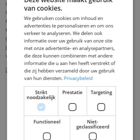
aan een andere baan met volop kansen, of graag
van cookies.
organisaties wil helpen door een grote hoeveelheid
We gebruiken cookies om inhoud en
mensen op een veilige, vriendelijke en efficiënte
advertenties te personaliseren en om ons
manier te verplaatsen, te verzamelen en/of de
verkeer te analyseren. We delen ook
goede richting op te sturen. Uiteraard is het fijn als
informatie over uw gebruik van onze site
je affiniteit hebt met events. Dat maakt van je
met onze advertentie- en analysepartners,
die deze kunnen combineren met andere
werkplek een leuke omgeving bovendien!
informatie die u aan hen heeft verstrekt of
die zij hebben verzameld door uw gebruik
van hun diensten.
Privacybeleid
Strikt
Prestatie
Targeting
noodzakelijk
Functioneel
Niet-
geclassificeerd