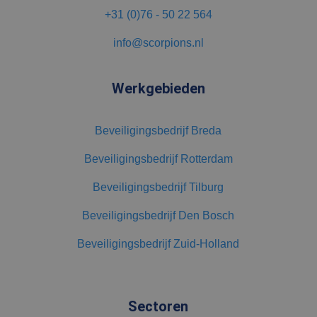
dat het
synchroniseert
+31 (0)76 - 50 22 564
tussen veel
verschillende
Microsoft-
info@scorpions.nl
domeinen,
waardoor
gebruikers
kunnen worden
Werkgebieden
gevolgd.
Beveiligingsbedrijf Breda
Beveiligingsbedrijf Rotterdam
Beveiligingsbedrijf Tilburg
Beveiligingsbedrijf Den Bosch
Beveiligingsbedrijf Zuid-Holland
Sectoren