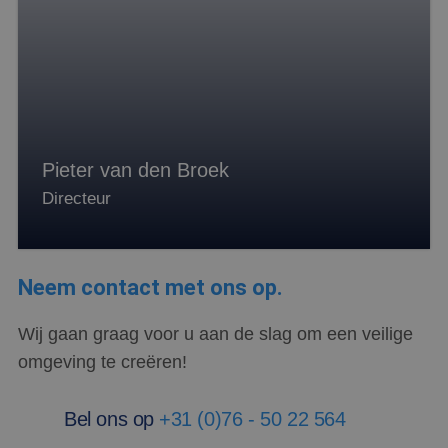
als een unieke
gebruikers-ID.
Het kan worden
ingesteld door
ingesloten
microsoft-
scripts.
Algemeen wordt
aangenomen
dat het
synchroniseert
tussen veel
Pieter van den Broek
verschillende
Microsoft-
Directeur
domeinen,
waardoor
gebruikers
kunnen worden
gevolgd.
Neem contact met ons op.
test_cookie
15 minuten
Deze cookie
Google LLC
wordt geplaatst
.doubleclick.net
door
Wij gaan graag voor u aan de slag om een veilige
DoubleClick
(eigendom van
omgeving te creëren!
Google) om te
bepalen of de
browser van de
websitebezoeker
Bel ons op
+31 (0)76 - 50 22 564
cookies
ondersteunt.