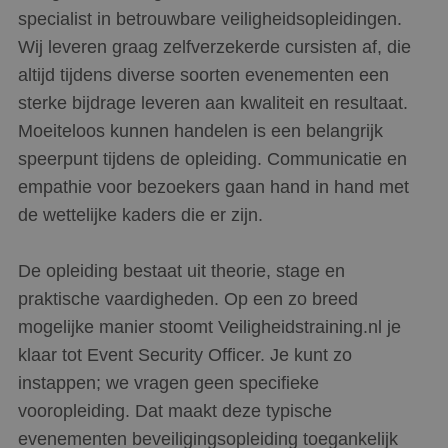
_ga_ZZ23BKEGHB
.scorpions.nl
1 jaar 1
Deze cookie wo
gezien voordat
maand
gebruikt door 
specialist in betrouwbare veiligheidsopleidingen.
hij de genoemde
Analytics om d
website bezocht.
sessiestatus te
Wij leveren graag zelfverzekerde cursisten af, die
behouden.
_gcl_au
2 maanden 4
Deze cookie
Google LLC
altijd tijdens diverse soorten evenementen een
weken
wordt ingesteld
.scorpions.nl
_ga
1 jaar 1
Deze cookienaa
Google LLC
door
maand
gekoppeld aan
sterke bijdrage leveren aan kwaliteit en resultaat.
.scorpions.nl
Doubleclick en
Google Univers
voert informatie
Analytics - wat
Moeiteloos kunnen handelen is een belangrijk
uit over hoe de
belangrijke upd
eindgebruiker
van de meer
speerpunt tijdens de opleiding. Communicatie en
de website
algemeen gebru
gebruikt en over
analyseservice 
empathie voor bezoekers gaan hand in hand met
eventuele
Google. Deze c
advertenties die
wordt gebruikt
de wettelijke kaders die er zijn.
de
unieke gebruike
eindgebruiker
onderscheiden
heeft gezien
een willekeurig
voordat hij de
gegenereerd n
De opleiding bestaat uit theorie, stage en
genoemde
toe te wijzen al
website bezocht.
klant-ID. Het is
praktische vaardigheden. Op een zo breed
opgenomen in 
IDE
1 jaar 3
Deze cookie
Google LLC
paginaverzoek 
mogelijke manier stoomt Veiligheidstraining.nl je
weken
wordt ingesteld
.doubleclick.net
een site en wor
door
gebruikt om
klaar tot Event Security Officer. Je kunt zo
Doubleclick en
bezoekers-, ses
voert informatie
campagnegege
instappen; we vragen geen specifieke
uit over hoe de
te berekenen v
eindgebruiker
analyserapport
vooropleiding. Dat maakt deze typische
de website
de site.
gebruikt en over
evenementen beveiligingsopleiding toegankelijk
eventuele