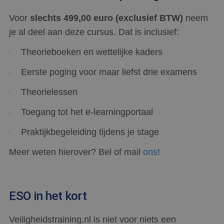
een g
voorbe
behou
Voor
slechts 499,00 euro (exclusief BTW)
neem
een i
status
je al deel aan deze cursus. Dat is inclusief:
gebrui
pagina
Theorieboeken en wettelijke kaders
Eerste poging voor maar liefst drie examens
Aanbieder
/
Theorielessen
Naam
Vervaldatum
Omschrijving
Domein
Aanbieder
/
Naam
Vervaldatum
Omschrijving
Domein
Toegang tot het e-learningportaal
fp_user_id
.scorpions.nl
1 jaar 1
maand
_clsk
1 dag
Deze cookie wo
Microsoft
Aanbieder
/
Naam
Vervaldatum
Omschrijving
geassocieerd m
.scorpions.nl
Domein
Praktijkbegeleiding tijdens je stage
Microsoft Clarit
analytics softw
ANONCHK
10 minuten
Deze cookie
Microsoft
Het wordt gebr
verzamelt
Meer weten hierover? Bel of mail
ons
!
Corporation
om informatie 
informatie over
.c.clarity.ms
de sessie van d
hoe de
gebruiker op te
eindgebruiker
en om meerder
de website
paginaweergav
gebruikt en over
combineren tot
eventuele
ESO in het kort
gebruikerssessi
advertenties die
analytische
de
doeleinden.
eindgebruiker
Veiligheidstraining.nl is niet voor niets een
mogelijk heeft