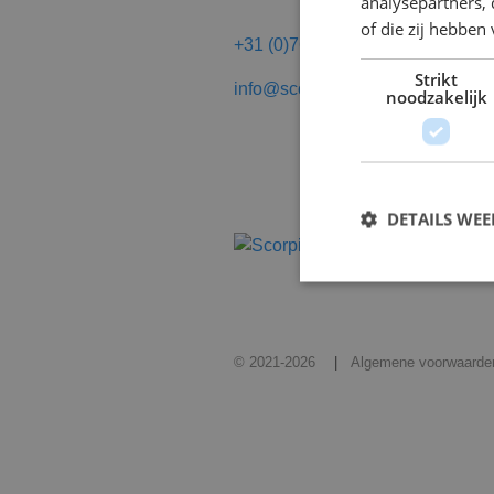
analysepartners,
of die zij hebbe
+31 (0)76 - 50 22 564
Strikt
info@scorpions.nl
noodzakelijk
DETAILS WE
S
© 2021-2026
Algemene voorwaarde
Strikt noodzakelijke
accountbeheer. De we
Naam
CookieScriptConse