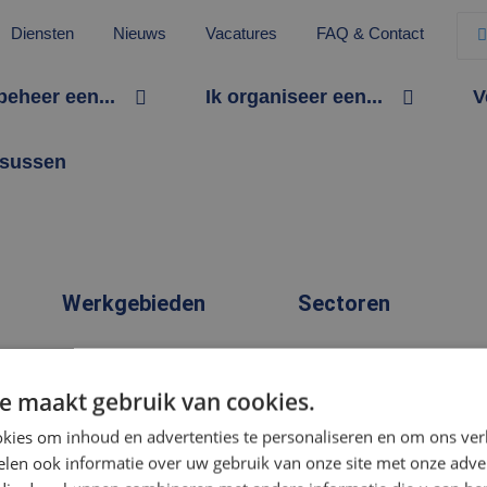
Diensten
Nieuws
Vacatures
FAQ & Contact
 beheer een...
Ik organiseer een...
V
sussen
Werkgebieden
Sectoren
Beveiligingsbedrijf Breda
Winkel(gebied)
e maakt gebruik van cookies.
Beveiligingsbedrijf
Distributie- of
kies om inhoud en advertenties te personaliseren en om ons ver
Rotterdam
productielocatie
len ook informatie over uw gebruik van onze site met onze adver
Beveiligingsbedrijf Tilburg
Kantoorgebouw