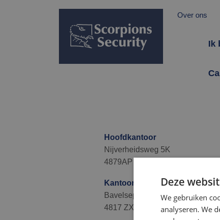
Over ons
Ik
Ca
Hoofdkantoor
Nijverheidsweg 5K
4879AP Etten-Leur
Deze websit
Kantoor Breda
Bavelseparklaan 10
We gebruiken coo
4817 ZX Breda
analyseren. We de