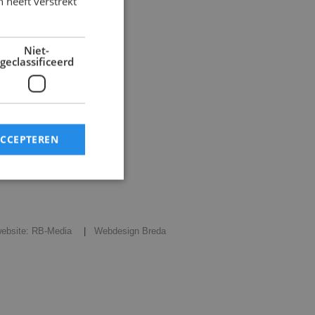
 heeft verstrekt
Meest gezocht
Niet-
geclassificeerd
ACCEPTEREN
rd
website: RB-Media
Webdesign Breda
elding en
cript.com-service
onthouden. De