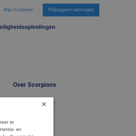
Mijn Scorpions
Prijsopgave aanvragen
eiligheidsopleidingen
Over Scorpions
×
Beveiliging inhuren
Over Scorpions
keer te
Mijn Scorpions
tentie- en