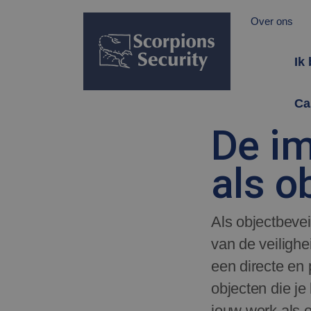
Over ons
Ik
Ca
De im
als o
Als objectbevei
van de veilighe
een directe en
objecten die je
jouw werk als o