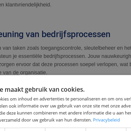
en klantvriendelijkheid.
euning van bedrijfsprocessen
n van taken zoals toegangscontrole, sleutelbeheer en het
teun je essentiële bedrijfsprocessen. Jouw nauwkeurigh
orgen ervoor dat deze processen soepel verlopen, wat b
ie van de organisatie.
e maakt gebruik van cookies.
kies om inhoud en advertenties te personaliseren en om ons ver
espons bij incidenten
len ook informatie over uw gebruik van onze site met onze adver
 die deze kunnen combineren met andere informatie die u aan hen
ncident ben jij degene die snel en effectief handelt om de
n verzameld door uw gebruik van hun diensten.
Privacybeleid
en. Of het nu gaat om een medische noodsituatie, een br