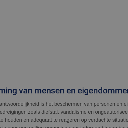
rming van mensen en eigendomme
rantwoordelijkheid is het beschermen van personen en
bedreigingen zoals diefstal, vandalisme en ongeautorise
t te houden en adequaat te reageren op verdachte situati
g je voor een veilige omgeving voor iedereen binnen het 