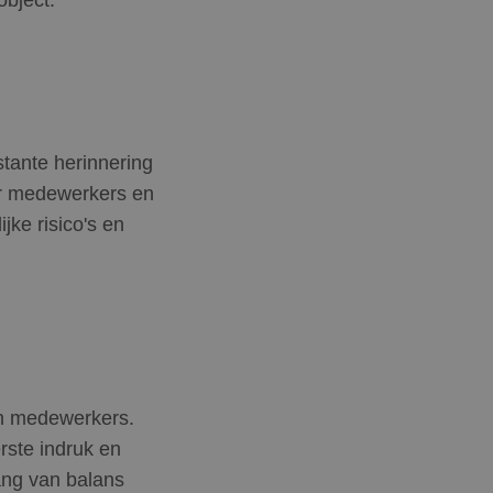
stante herinnering
der medewerkers en
jke risico's en
en medewerkers.
rste indruk en
lang van balans