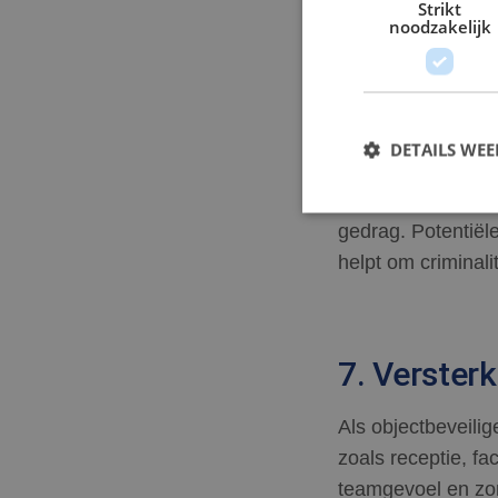
conflict tussen pe
Strikt
noodzakelijk
reageren en verde
6. Prevent
DETAILS WE
De loutere aanwez
gedrag. Potentiël
S
helpt om criminali
Strikt noodzakelijke
accountbeheer. De we
Naam
7. Verster
CookieScriptConse
Als objectbeveili
zoals receptie, f
PHPSESSID
teamgevoel en zor