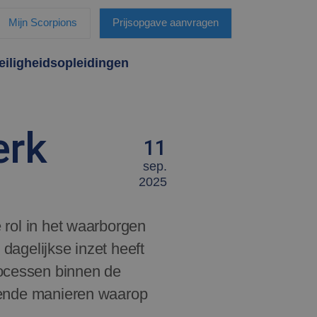
Mijn Scorpions
Prijsopgave aanvragen
eiligheidsopleidingen
erk
11
sep.
2025
e rol in het waarborgen
 dagelijkse inzet heeft
rocessen binnen de
illende manieren waarop