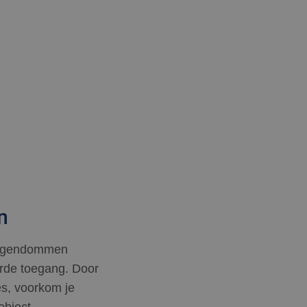
n
 eigendommen
erde toegang. Door
es, voorkom je
object.