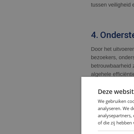
tussen veiligheid 
4. Onderst
Door het uitvoere
bezoekers, onders
betrouwbaarheid z
algehele efficiënt
Deze websit
We gebruiken coo
5. Snelle r
analyseren. We de
analysepartners,
In geval van een i
of die zij hebbe
controle te krijg