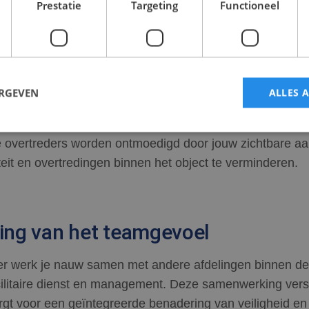
rsonen, jouw training en ervaring stellen je in staat om a
Prestatie
Targeting
Functioneel
re escalatie te voorkomen.
ie door zichtbaarheid
ERGEVEN
ALLES 
igheid van een objectbeveiliger werkt preventief tegen
e overtreders worden ontmoedigd door jouw zichtbare a
trikt noodzakelijk
Prestatie
Targeting
Functioneel
Niet-geclassificee
teit en overtredingen binnen het object te verminderen.
 cookies maken de kernfunctionaliteiten van de website mogelijk, zoals gebruikersaanm
bsite kan niet goed worden gebruikt zonder de strikt noodzakelijke cookies.
Aanbieder
/
Vervaldatum
Omschrijving
king van het teamgevoel
Domein
nt
4 weken 2
Deze cookie wordt gebruikt door de Cookie-S
CookieScript
dagen
om de cookievoorkeuren van bezoekers te 
www.scorpions.nl
ger werk je nauw samen met andere afdelingen binnen de 
cookie-banner van Cookie-Script.com is nood
te werken.
acilitaire dienst en management. Deze samenwerking vers
Sessie
Cookie gegenereerd door applicaties op basi
PHP.net
gt voor een geïntegreerde benadering van veiligheid en 
Dit is een identificator voor algemene doele
www.scorpions.nl