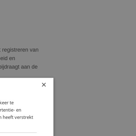
 registreren van
eid en
ijdraagt aan de
×
keer te
tentie- en
 heeft verstrekt
 situatie onder
andalarm of een