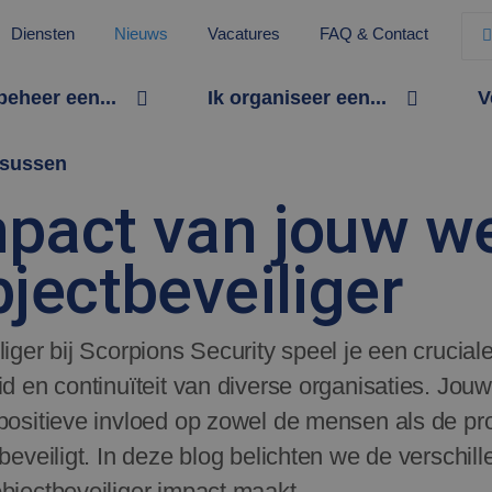
Diensten
Nieuws
Vacatures
FAQ & Contact
 beheer een...
Ik organiseer een...
V
sussen
pact van jouw w
bjectbeveiliger
liger bij Scorpions Security speel je een crucial
id en continuïteit van diverse organisaties. Jouw
 positieve invloed op zowel de mensen als de p
 beveiligt. In deze blog belichten we de versch
bjectbeveiliger impact maakt.