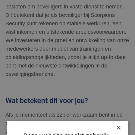
besloten om beveiligers in vaste dienst te nemen.
Dit betekent dat je als beveiliger bij Scorpions
Security kunt rekenen op stabiele werkuren, een
vast inkomen en uitstekende arbeidsvoorwaarden.
We investeren in de groei en ontwikkeling van onze
medewerkers door middel van trainingen en
opleidingsmogelijkheden, zodat je altijd up-to-date
bent met de nieuwste ontwikkelingen in de
beveiligingsbranche.
Wat betekent dit voor jou?
Als je momenteel als zzp'er werkzaam bent in de
beveiligingssector, is het belangrijk om de impact
×
van deze nieuwe regelgeving zorgvuldig te