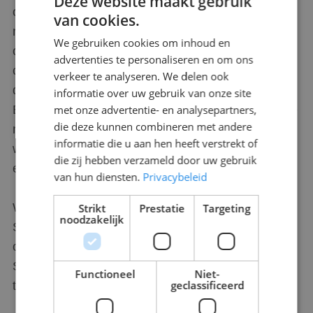
Deze website maakt gebruik
overwegen. Het kan verstandig zijn om de
van cookies.
mogelijkheden van een vast dienstverband te
We gebruiken cookies om inhoud en
onderzoeken, zodat je verzekerd bent van
advertenties te personaliseren en om ons
continuïteit en je geen zorgen hoeft te maken over
verkeer te analyseren. We delen ook
de complexiteit van de nieuwe wet- en regelgeving.
informatie over uw gebruik van onze site
Bij Scorpions Security ben je welkom om deel uit te
met onze advertentie- en analysepartners,
die deze kunnen combineren met andere
maken van een professioneel en toegewijd team,
informatie die u aan hen heeft verstrekt of
waar jouw expertise en inzet worden gewaardeerd
die zij hebben verzameld door uw gebruik
en beloond.
van hun diensten.
Privacybeleid
Wil je meer weten over de mogelijkheden bij
Strikt
Prestatie
Targeting
noodzakelijk
Scorpions Security? Neem dan contact met ons op
of bezoek onze website voor meer informatie.
Samen zorgen we voor een veilige en zekere
Functioneel
Niet-
geclassificeerd
toekomst in de beveiligingsbranche.