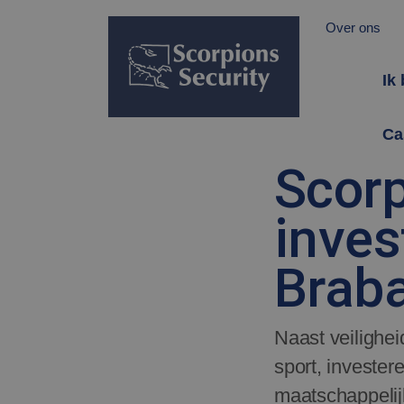
Over ons
Ik
Ca
Scorp
inves
Braba
Naast veilighei
sport, invester
maatschappelij