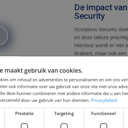
De impact van
Security
Scorpions Security doet 
en deze talloze pracht
Hierdoor wordt er niet 
Brabant, maar ook een 
zijn we trots op!
e maakt gebruik van cookies.
kies om inhoud en advertenties te personaliseren en om ons ver
len ook informatie over uw gebruik van onze site met onze adver
 die deze kunnen combineren met andere informatie die u aan hen
n verzameld door uw gebruik van hun diensten.
Privacybeleid
Prestatie
Targeting
Functioneel