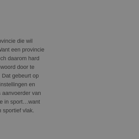
incie die wil
Want een provincie
zich daarom hard
 woord door te
. Dat gebeurt op
instellingen en
ls aanvoerder van
we in sport…want
 sportief vlak.