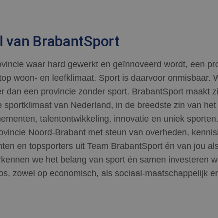
l van BrabantSport
ovincie waar hard gewerkt en geïnnoveerd wordt, een prov
 top woon- en leefklimaat. Sport is daarvoor onmisbaar. 
ker dan een provincie zonder sport. BrabantSport maakt 
e sportklimaat van Nederland, in de breedste zin van het
nementen, talentontwikkeling, innovatie en uniek sporten
 provincie Noord-Brabant met steun van overheden, kennis
nten en topsporters uit Team BrabantSport én van jou a
rkennen we het belang van sport én samen investeren 
los, zowel op economisch, als sociaal-maatschappelijk en