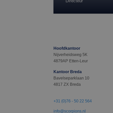
Micr
Directeur
Corp
.bin
test_cookie
Goog
.doub
MR
Micr
Corp
.c.bi
SRM_B
Micr
Hoofdkantoor
Corp
Nijverheidsweg 5K
.c.bi
4879AP Etten-Leur
MUID
Micr
Corp
.clar
Kantoor Breda
Bavelseparklaan 10
4817 ZX Breda
+31 (0)76 - 50 22 564
info@scorpions.nl