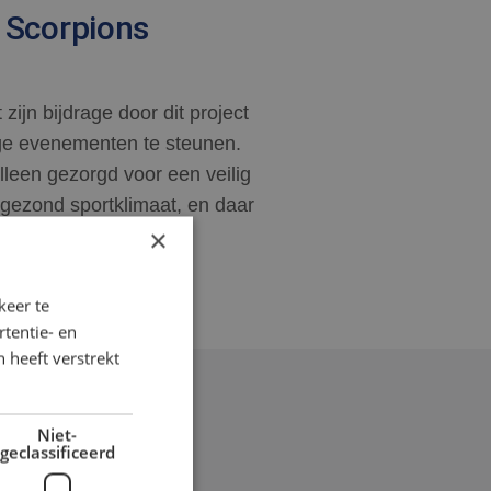
 Scorpions
zijn bijdrage door dit project
ige evenementen te steunen.
alleen gezorgd voor een veilig
gezond sportklimaat, en daar
×
keer te
tentie- en
 heeft verstrekt
Niet-
geclassificeerd