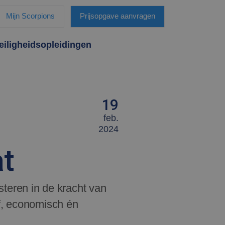
Mijn Scorpions
Prijsopgave aanvragen
eiligheidsopleidingen
19
feb.
2024
at
esteren in de kracht van
ef, economisch én