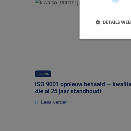
DETAILS WE
S
Strikt noodzakelijke
accountbeheer. De we
nieuws
Naam
ISO 9001 opnieuw behaald — kwalite
CookieScriptConse
die al 25 jaar standhoudt
Lees verder
PHPSESSID