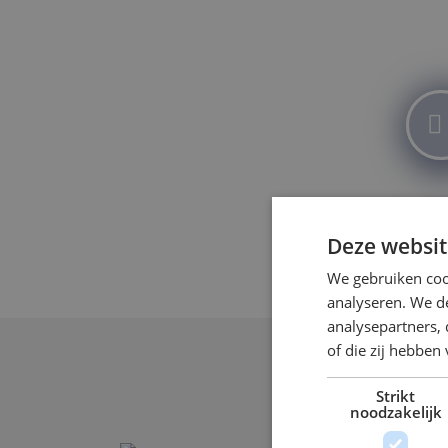
Deze websit
We gebruiken coo
analyseren. We de
analysepartners,
of die zij hebbe
Strikt
Meer nieuws
noodzakelijk