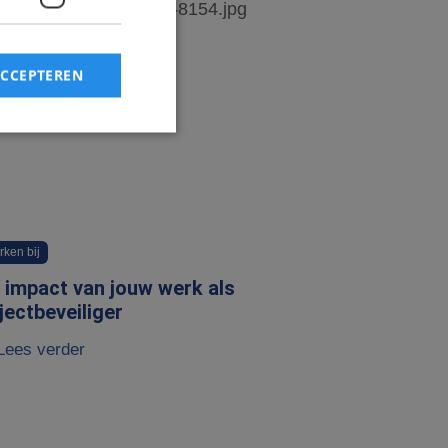
ACCEPTEREN
rd
elding en
rken bij
 impact van jouw werk als
cript.com-service
jectbeveiliger
onthouden. De
zakelijk om correct
Lees verder
s van de PHP-taal.
inden die wordt
es te onderhouden.
egenereerd nummer,
or de site, maar een
elogde status voor