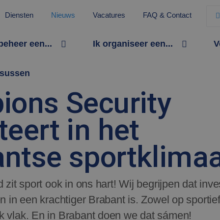
Diensten
Nieuws
Vacatures
FAQ & Contact
 beheer een...
Ik organiseer een...
V
sussen
ions Security
teert in het
ntse sportklima
d zit sport ook in ons hart! Wij begrijpen dat inv
en in een krachtiger Brabant is. Zowel op sporti
k vlak. En in Brabant doen we dat sámen!