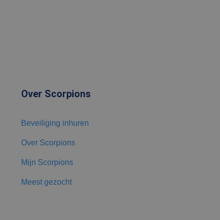
microsoft-scripts.
sen veel
s kunnen worden
m van Google) om te
ondersteunt.
ken om het gebruik
Over Scorpions
 de goede werking
 een unieke
Beveiliging inhuren
microsoft-scripts.
sen veel
s kunnen worden
Over Scorpions
Mijn Scorpions
Meest gezocht