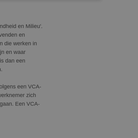
dheid en Milieu'.
evenden en
n die werken in
ijn en waar
 is dan een
.
volgens een VCA-
 werknemer zich
t gaan. Een VCA-