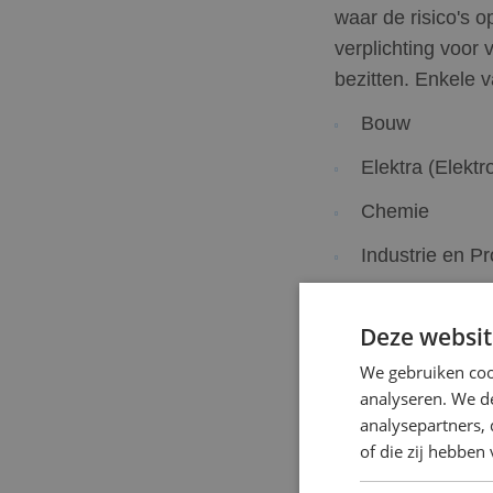
waar de risico's o
verplichting voor
bezitten. Enkele 
Bouw
Elektra (Elektr
Chemie
Industrie en Pr
Transport
Deze websit
Techniek
We gebruiken coo
analyseren. We de
analysepartners,
Inschrijven vo
of die zij hebbe