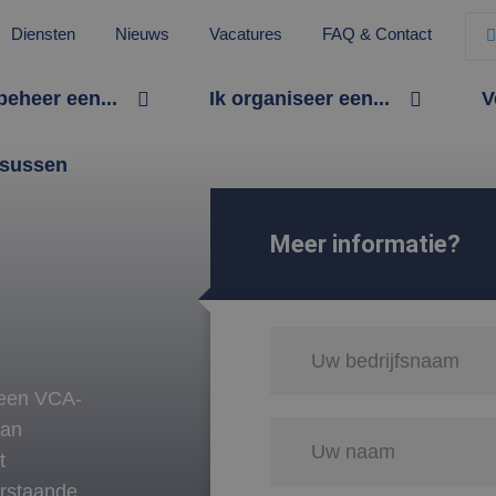
Diensten
Nieuws
Vacatures
FAQ & Contact
 beheer een...
Ik organiseer een...
V
sussen
Meer informatie?
n een VCA-
dan
t
erstaande