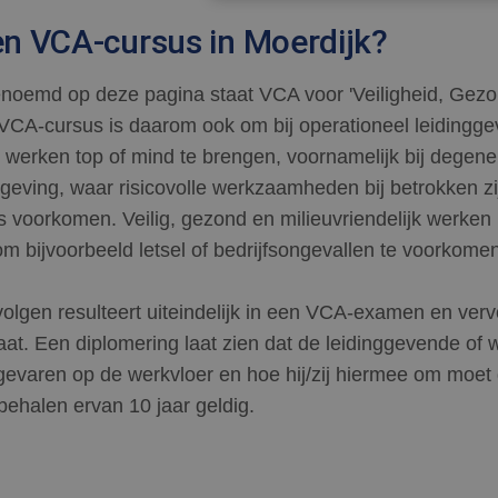
n VCA-cursus in Moerdijk?
enoemd op deze pagina staat VCA voor 'Veiligheid, Gezon
VCA-cursus is daarom ook om bij operationeel leidingg
 werken top of mind te brengen, voornamelijk bij degene
mgeving, waar risicovolle werkzaamheden bij betrokken z
ies voorkomen. Veilig, gezond en milieuvriendelijk werken
m bijvoorbeeld letsel of bedrijfsongevallen te voorkomen
lgen resulteert uiteindelijk in een VCA-examen en ver
caat. Een diplomering laat zien dat de leidinggevende of
gevaren op de werkvloer en hoe hij/zij hiermee om moe
behalen ervan 10 jaar geldig.