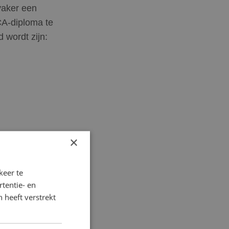
 vaker een
CA-diploma te
 wordt zijn:
×
keer te
tentie- en
 heeft verstrekt