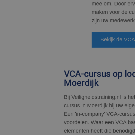
MR
Micr
mee om. Door erva
Corp
.c.cla
maken voor de cur
MUID
Micr
zijn uw medewerke
Corp
.bin
Bekijk de VCA
test_cookie
Goog
.doub
MR
Micr
Corp
.c.bi
VCA-cursus op loc
SRM_B
Micr
Corp
Moerdijk
.c.bi
MUID
Micr
Bij Veiligheidstraining.nl is 
Corp
.clar
cursus in Moerdijk bij uw eige
Een 'in-company' VCA-cursus
voordelen. Waar een VCA basi
elementen heeft die benodigd zi