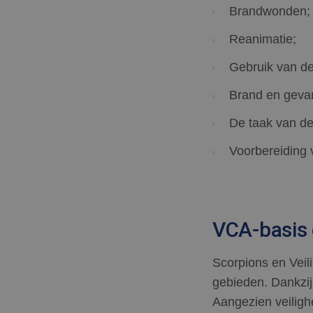
Brandwonden;
Reanimatie;
Gebruik van d
Naam
Brand en gevar
Naam
fp_user_id
Aanb
Naam
De taak van de
Dome
_clsk
ANONCHK
Micr
Voorbereiding 
Corp
.c.cla
_ga_ZZ23BKEGHB
_gcl_au
Goog
.scor
_ga
VCA-basis c
IDE
Goog
.doub
Scorpions en Veil
gebieden. Dankzij
SM
.c.cla
_clck
Aangezien veilighe