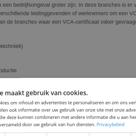
p een bedrijfsongeval groter zijn. In deze branches is er
 verschillende leidinggevenden of werknemers om een V
van de branches waar een VCA-certificaat vaker gevraagd
otechniek)
oductie
e maakt gebruik van cookies.
kies om inhoud en advertenties te personaliseren en om ons ver
len ook informatie over uw gebruik van onze site met onze adver
 die deze kunnen combineren met andere informatie die u aan hen
or een VCA-cursus in de buurt
n verzameld door uw gebruik van hun diensten.
Privacybeleid