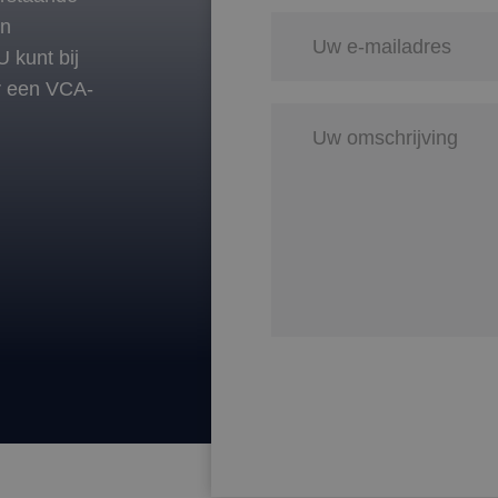
en
 kunt bij
or een VCA-