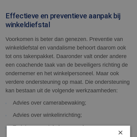
Effectieve en preventieve aanpak bij
winkeldiefstal
Voorkomen is beter dan genezen. Preventie van
winkeldiefstal en vandalisme behoort daarom ook
tot ons takenpakket. Daaronder valt onder andere
een coachende taak van de beveiligers richting de
ondernemer en het winkelpersoneel. Maar ook
verdere ondersteuning op maat. Die ondersteuning
kan bestaan uit de volgende werkzaamheden:
Advies over camerabewaking;
Advies over winkelinrichting;
Training van winkelpersoneel.
×