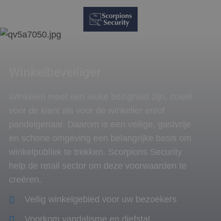
Winkelbeveiliger
Winkelen moet een leuke bezigheid zijn, zowel
voor de klant als voor de winkelier en/of
pandeigenaar. Daarom is een veilige, gastvrije
en schone omgeving een belangrijke basis om
winkelpubliek te trekken. Scorpions Security
help de retail sector om deze voorwaarden te
creëren.
Veilig winkelgebied voor uw bezoekers
Voorkom vandalisme en diefstal