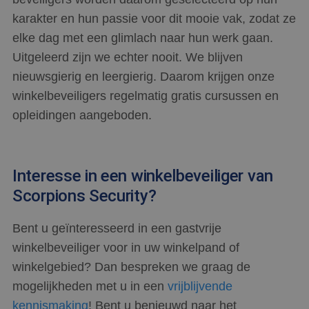
Script
karakter en hun passie voor dit mooie vak, zodat ze
om de
cooki
elke dag met een glimlach naar hun werk gaan.
van be
ontho
Uitgeleerd zijn we echter nooit. We blijven
cooki
van C
nieuwsgierig en leergierig. Daarom krijgen onze
Script
noodz
winkelbeveiligers regelmatig gratis cursussen en
correc
opleidingen aangeboden.
PHPSESSID
Sessie
Cooki
PHP.net
gegen
www.scorpions.nl
applic
basis 
taal. D
identi
Interesse in een winkelbeveiliger van
Google Privacy Policy
algem
doelei
Scorpions Security?
wordt 
om va
van
gebrui
Bent u geïnteresseerd in een gastvrije
te on
Het is
winkelbeveiliger voor in uw winkelpand of
gespr
willek
winkelgebied? Dan bespreken we graag de
gegen
numme
mogelijkheden met u in een
vrijblijvende
wordt 
kan sp
kennismaking
! Bent u benieuwd naar het