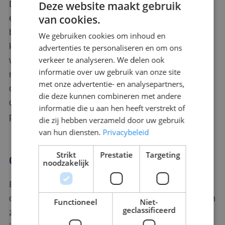
Deze gecombineerde aanpak zorgt voor een
Deze website maakt gebruik
van cookies.
effectieve manier van winkelbeveiliging. Onze
beveiligers zijn getraind om in iedere situatie te
We gebruiken cookies om inhoud en
kunnen optreden. Of het nu preventief is of
advertenties te personaliseren en om ons
verkeer te analyseren. We delen ook
wanneer zich toch een escalatie voordoet. Daarbij
informatie over uw gebruik van onze site
nemen wij de zorgen uit handen. Bij winkeldiefstal
met onze advertentie- en analysepartners,
of ander afwijkend gedrag handelen de beveiligers
die deze kunnen combineren met andere
deze zaken in overleg met de ondernemer en de
informatie die u aan hen heeft verstrekt of
politie af.
die zij hebben verzameld door uw gebruik
van hun diensten.
Privacybeleid
Strikt
Prestatie
Targeting
Gastvrije en doortastende beveiligers
noodzakelijk
Een beveiliger voor of bij de deur moet een gastvrij
ontvangst verzorgen voor uw klanten, zodat klanten
Functioneel
Niet-
geclassificeerd
zich veilig voelen. Scorpions zorgt ervoor dat dit