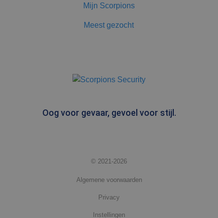
Mijn Scorpions
mijn Microsoft
als een unieke
gebruikers-ID.
Meest gezocht
Het kan worden
ingesteld door
ingesloten
microsoft-
scripts.
Algemeen wordt
aangenomen
dat het
synchroniseert
tussen veel
verschillende
Microsoft-
domeinen,
Oog voor gevaar, gevoel voor stijl.
waardoor
gebruikers
kunnen worden
gevolgd.
test_cookie
15 minuten
Deze cookie
Google LLC
wordt geplaatst
.doubleclick.net
© 2021-2026
door
DoubleClick
(eigendom van
Algemene voorwaarden
Google) om te
bepalen of de
browser van de
Privacy
websitebezoeker
cookies
Instellingen
ondersteunt.