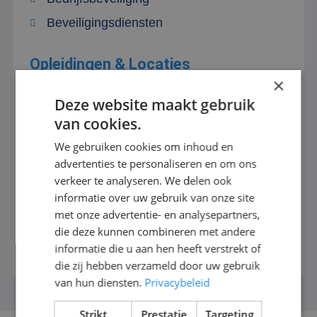
Beveiligingsdiensten
Opleidingen & Locaties
×
BHV cursus
Deze website maakt gebruik
van cookies.
BHV cursus op locatie
We gebruiken cookies om inhoud en
Beveiligingsbedrijf Breda
advertenties te personaliseren en om ons
Beveiligingsbedrijf Den Bosch
verkeer te analyseren. We delen ook
informatie over uw gebruik van onze site
Beveiligingsbedrijf Rotterdam
met onze advertentie- en analysepartners,
Beveiligingsbedrijf Tilburg
die deze kunnen combineren met andere
Beveiligingsbedrijf Dordrecht
informatie die u aan hen heeft verstrekt of
die zij hebben verzameld door uw gebruik
van hun diensten.
Privacybeleid
Strikt
Prestatie
Targeting