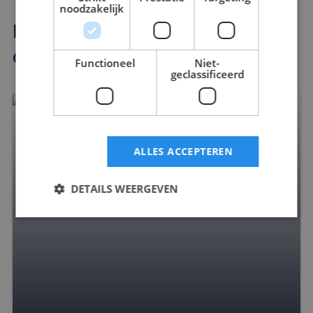
noodzakelijk
Meer informatie over onze
diensten?
Functioneel
Niet-
geclassificeerd
ALLES ACCEPTEREN
DETAILS WEERGEVEN
Strikt noodzakelijk
Prestatie
Targeting
Functioneel
Niet-geclassificeerd
Strikt noodzakelijke cookies maken de
kernfunctionaliteiten van de website mogelijk, zoals