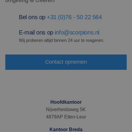
omgeving te creëren!
CookieScriptConsent
4 weken 2
Deze 
CookieScript
dagen
wordt 
www.scorpions.nl
door 
Script
Bel ons op
+31 (0)76 - 50 22 564
om de
cooki
van be
ontho
E-mail ons op
info@scorpions.nl
cooki
van C
Wij proberen altijd binnen 24 uur te reageren.
Script
noodz
correc
PHPSESSID
Sessie
Cooki
PHP.net
Contact opnemen
gegen
www.scorpions.nl
applic
basis 
taal. D
identi
Google Privacy Policy
algem
doelei
wordt 
om va
van
Hoofdkantoor
gebrui
te on
Nijverheidsweg 5K
Het is
gespr
4879AP Etten-Leur
willek
gegen
numme
Kantoor Breda