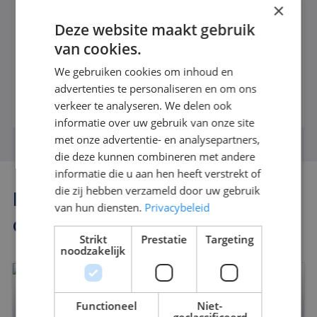
Beveiligingsbedrijf Breda
×
Beveiligingsbedrijf Den Bosch
Deze website maakt gebruik
van cookies.
Beveiligingsbedrijf Rotterdam
We gebruiken cookies om inhoud en
Beveiligingsbedrijf Tilburg
advertenties te personaliseren en om ons
Beveiligingsbedrijf Dordrecht
verkeer te analyseren. We delen ook
informatie over uw gebruik van onze site
met onze advertentie- en analysepartners,
die deze kunnen combineren met andere
informatie die u aan hen heeft verstrekt of
die zij hebben verzameld door uw gebruik
Meer informatie over onze
van hun diensten.
Privacybeleid
diensten?
Strikt
Prestatie
Targeting
noodzakelijk
Functioneel
Niet-