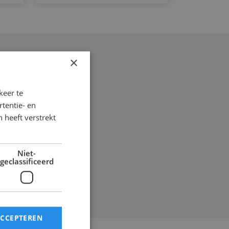
×
keer te
ndwachten en
tentie- en
rbeeld
 heeft verstrekt
ker verplicht.
hten en EHBO’ers
Niet-
s, opleidingen en
geclassificeerd
ACCEPTEREN