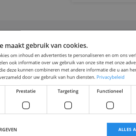
e maakt gebruik van cookies.
t en EHBO
kies om inhoud en advertenties te personaliseren en om ons ver
enten en opdrachtgevers eisen dat gediplomeerde bra
len ook informatie over uw gebruik van onze site met onze adver
 zijn bij evenementen en onveilige panden. Ook bijvoo
 die deze kunnen combineren met andere informatie die u aan hen
n verzameld door uw gebruik van hun diensten.
Privacybeleid
chappijen stellen de inzet van een brandwacht steeds va
ft Scorpions eigen gecertificeerde en ervaren brandwac
Prestatie
Targeting
Functioneel
nisaties te ondersteunen bij dit doel verzorgen wij advie
 op het gebied van fire & medical.
ERGEVEN
ALLES 