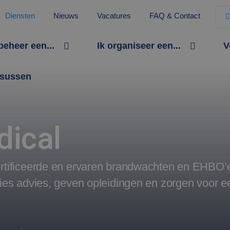
Diensten
Nieuws
Vacatures
FAQ & Contact
 beheer een...
Ik organiseer een...
V
sussen
dical
ertificeerde en ervaren brandwachten en EHBO’e
ties advies, geven opleidingen en zorgen voor e