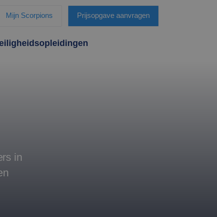
Mijn Scorpions
Prijsopgave aanvragen
eiligheidsopleidingen
rs in
en