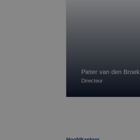
.doub
MR
Micr
Corp
.c.bi
SRM_B
Micr
Corp
.c.bi
MUID
Micr
Corp
.clar
Pieter van den Broek
Directeur
Hoofdkantoor