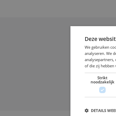
Deze websit
Brandwach
We gebruiken coo
Steeds meer geme
analyseren. We de
EHBO’ers aanwezig
analysepartners,
of die zij hebbe
verzekeringsmaats
Voor dit doel hee
Strikt
in dienst. Om orga
noodzakelijk
betrouwbare inzet
DETAILS WE